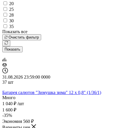
20
25
28
30
35
Показать все
Очистить фильтр
Показать
31.08.2026 23:59:00
0
0
0
0
37
шт
Батарея салютов "Зимушка зима" 12 х 0,8" (1/36/1)
Много
1 040
₽
/шт
1 600
₽
-
35
%
Экономия
560
₽
Варианты цен