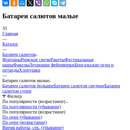
Батареи салютов малые
35
Главная
—
Каталог
—
Батареи салютов
Фонтаны
Римские свечи
Ракеты
Фестивальные
шары
Факелы
Летающие фейерверки
Бенгальские огни и
петарды
Хлопушки
—
Батареи салютов малые
Батареи салютов большие
Батареи салютов средние
Батареи
салютов супер
Фильтр
По популярности (возрастание)
По популярности (убывание)
По популярности (возрастание)
По цене (убывание)
По цене (возрастание)
Время работы, сек. (убывание)