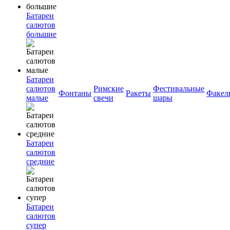
Батареи
салютов
большие
Батареи
салютов
Римские
Фестивальные
Фонтаны
Ракеты
Факел
малые
свечи
шары
Батареи
салютов
средние
Батареи
салютов
супер