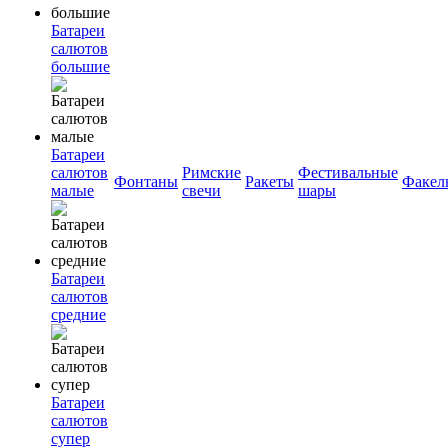
Батареи
салютов
большие
Батареи
салютов
Римские
Фестивальные
Фонтаны
Ракеты
Факел
малые
свечи
шары
Батареи
салютов
средние
Батареи
салютов
супер