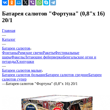
Батарея салютов "Фортуна" (0,8"х 16)
20/1
Главная
—
Каталог
—
Батареи салютов
Фонтаны
Римские свечи
Ракеты
Фестивальные
шары
Факелы
Летающие фейерверки
Бенгальские огни и
петарды
Хлопушки
—
Батареи салютов малые
Батареи салютов большие
Батареи салютов средние
Батареи
салютов супер
—
Батарея салютов "Фортуна" (0,8"х 16) 20/1