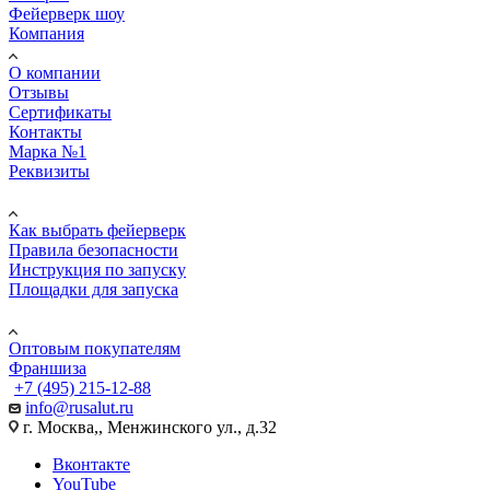
Фейерверк шоу
Компания
О компании
Отзывы
Сертификаты
Контакты
Марка №1
Реквизиты
ПОМОЩЬ
Как выбрать фейерверк
Правила безопасности
Инструкция по запуску
Площадки для запуска
Юр. лицам
Оптовым покупателям
Франшиза
+7 (495) 215-12-88
info@rusalut.ru
г. Москва,, Менжинского ул., д.32
Вконтакте
YouTube