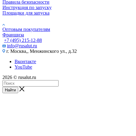
Правила безопасности
Инструкция по запуску
Площадки для запуска
Юр. лицам
Оптовым покупателям
Франшиза
+7 (495) 215-12-88
info@rusalut.ru
г. Москва,, Менжинского ул., д.32
Вконтакте
YouTube
2026 © rusalut.ru
Найти