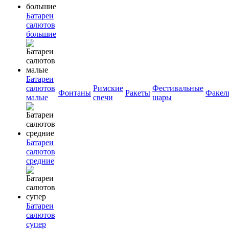
Батареи
салютов
большие
Батареи
салютов
Римские
Фестивальные
Фонтаны
Ракеты
Факел
малые
свечи
шары
Батареи
салютов
средние
Батареи
салютов
супер