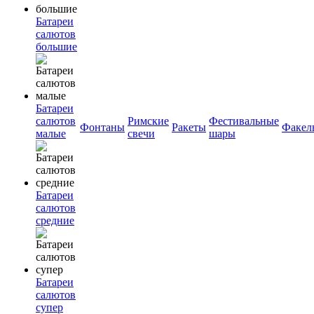
Батареи
салютов
большие
Батареи
салютов
Римские
Фестивальные
Фонтаны
Ракеты
Факел
малые
свечи
шары
Батареи
салютов
средние
Батареи
салютов
супер