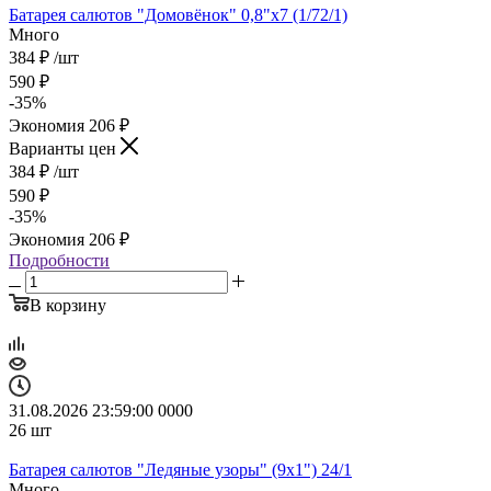
Батарея салютов "Домовёнок" 0,8"х7 (1/72/1)
Много
384
₽
/шт
590
₽
-
35
%
Экономия
206
₽
Варианты цен
384
₽
/шт
590
₽
-
35
%
Экономия
206
₽
Подробности
В корзину
31.08.2026 23:59:00
0
0
0
0
26
шт
Батарея салютов "Ледяные узоры" (9х1") 24/1
Много