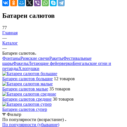
Батареи салютов
77
Главная
—
Каталог
—
Батареи салютов
Фонтаны
Римские свечи
Ракеты
Фестивальные
шары
Факелы
Летающие фейерверки
Бенгальские огни и
петарды
Хлопушки
Батареи салютов большие
12 товаров
Батареи салютов малые
35 товаров
Батареи салютов средние
30 товаров
Батареи салютов супер
Фильтр
По популярности (возрастание)
По популярности (убывание)