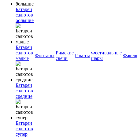
Батареи
салютов
большие
Батареи
салютов
Римские
Фестивальные
Фонтаны
Ракеты
Факел
малые
свечи
шары
Батареи
салютов
средние
Батареи
салютов
супер