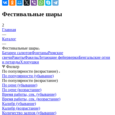
Фестивальные шары
2
Главная
—
Каталог
—
Фестивальные шары
Батареи салютов
Фонтаны
Римские
свечи
Ракеты
Факелы
Летающие фейерверки
Бенгальские огни
и петарды
Хлопушки
Фильтр
По популярности (возрастание)
По популярности (убывание)
По популярности (возрастание)
По цене (убывание)
По цене (возрастание)
Время работы, сек. (убывание)
Время работы, сек. (возрастание)
Калибр (убывание)
Калибр (возрастание)
Количество залпов (убывание)