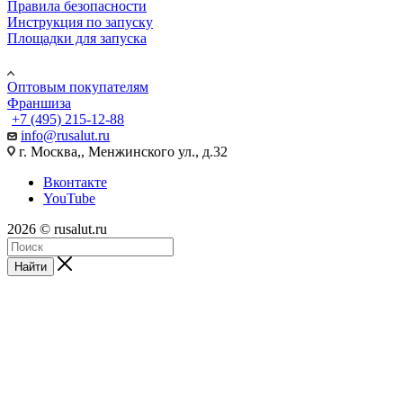
Правила безопасности
Инструкция по запуску
Площадки для запуска
Юр. лицам
Оптовым покупателям
Франшиза
+7 (495) 215-12-88
info@rusalut.ru
г. Москва,, Менжинского ул., д.32
Вконтакте
YouTube
2026 © rusalut.ru
Найти