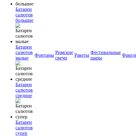
Батареи
салютов
большие
Батареи
салютов
Римские
Фестивальные
Фонтаны
Ракеты
Факел
малые
свечи
шары
Батареи
салютов
средние
Батареи
салютов
супер