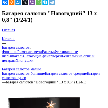
Батарея салютов "Новогодний" 13 х
0,8" (1/24/1)
Главная
—
Каталог
—
Батареи салютов
Фонтаны
Римские свечи
Ракеты
Фестивальные
шары
Факелы
Летающие фейерверки
Бенгальские огни и
петарды
Хлопушки
—
Батареи салютов малые
Батареи салютов большие
Батареи салютов средние
Батареи
салютов супер
—
Батарея салютов "Новогодний" 13 х 0,8" (1/24/1)