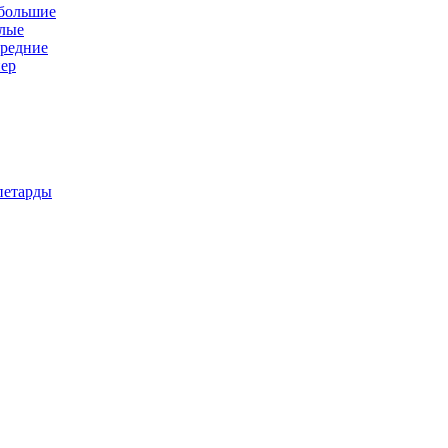
 большие
алые
средние
пер
петарды