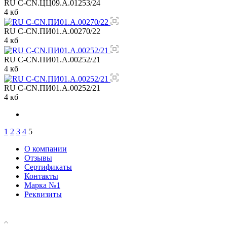
RU C-CN.ЦЦ09.А.01253/24
4 кб
RU C-CN.ПИ01.А.00270/22
4 кб
RU C-CN.ПИ01.А.00252/21
4 кб
RU C-CN.ПИ01.А.00252/21
4 кб
1
2
3
4
5
О компании
Отзывы
Сертификаты
Контакты
Марка №1
Реквизиты
Покупателю