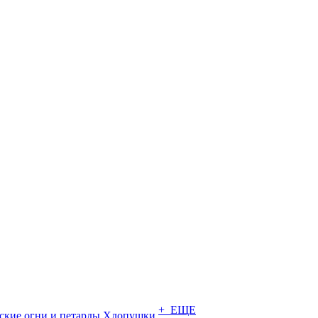
+ ЕЩЕ
ские огни и петарды
Хлопушки