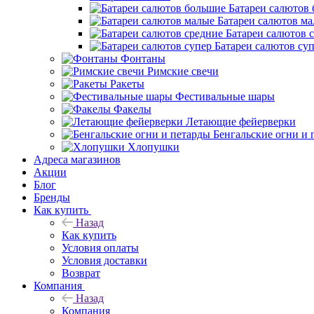
Батареи салютов
Батареи салютов м
Батареи салютов 
Батареи салютов су
Фонтаны
Римские свечи
Ракеты
Фестивальные шары
Факелы
Летающие фейерверки
Бенгальские огни и 
Хлопушки
Адреса магазинов
Акции
Блог
Бренды
Как купить
Назад
Как купить
Условия оплаты
Условия доставки
Возврат
Компания
Назад
Компания