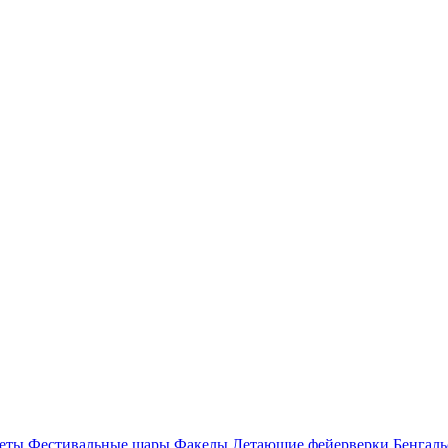
еты
Фестивальные шары
Факелы
Летающие фейерверки
Бенгаль