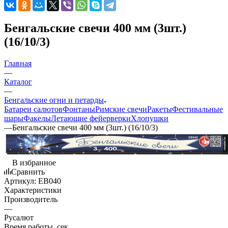
Бенгальские свечи 400 мм (3шт.)
(16/10/3)
Главная
—
Каталог
—
Бенгальские огни и петарды
Батареи салютов
Фонтаны
Римские свечи
Ракеты
Фестивальные
шары
Факелы
Летающие фейерверки
Хлопушки
—
Бенгальские свечи 400 мм (3шт.) (16/10/3)
В избранное
Сравнить
Артикул:
EB040
Характеристики
Производитель
—
Русалют
Время работы, сек.