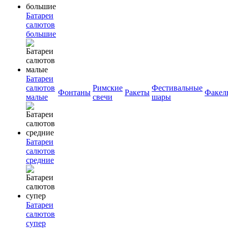
Батареи
салютов
большие
Батареи
салютов
Римские
Фестивальные
Фонтаны
Ракеты
Факел
малые
свечи
шары
Батареи
салютов
средние
Батареи
салютов
супер