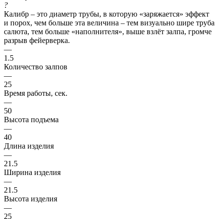
?
Калибр – это диаметр трубы, в которую «заряжается» эффект
и порох, чем больше эта величина – тем визуально шире труба
салюта, тем больше «наполнителя», выше взлёт залпа, громче
разрыв фейерверка.
—
1.5
Количество залпов
—
25
Время работы, сек.
—
50
Высота подъема
—
40
Длина изделия
—
21.5
Ширина изделия
—
21.5
Высота изделия
—
25