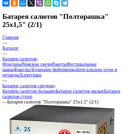
Батарея салютов "Полторашка"
25x1,5" (2/1)
Главная
—
Каталог
—
Батареи салютов
Фонтаны
Римские свечи
Ракеты
Фестивальные
шары
Факелы
Летающие фейерверки
Бенгальские огни и
петарды
Хлопушки
—
Батареи салютов средние
Батареи салютов большие
Батареи салютов малые
Батареи
салютов супер
—
Батарея салютов "Полторашка" 25x1,5" (2/1)