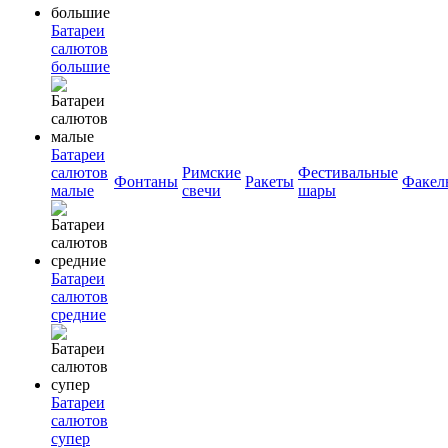
Батареи
салютов
большие
Батареи
салютов
Римские
Фестивальные
Фонтаны
Ракеты
Факел
малые
свечи
шары
Батареи
салютов
средние
Батареи
салютов
супер