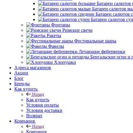
Батареи салютов
Батареи салютов м
Батареи салютов 
Батареи салютов су
Фонтаны
Римские свечи
Ракеты
Фестивальные шары
Факелы
Летающие фейерверки
Бенгальские огни и 
Хлопушки
Адреса магазинов
Акции
Блог
Бренды
Как купить
Назад
Как купить
Условия оплаты
Условия доставки
Возврат
Компания
Назад
Компания