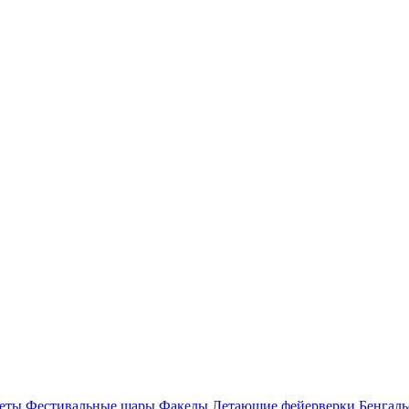
еты
Фестивальные шары
Факелы
Летающие фейерверки
Бенгаль