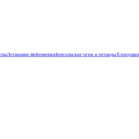
елы
Летающие фейерверки
Бенгальские огни и петарды
Хлопушк