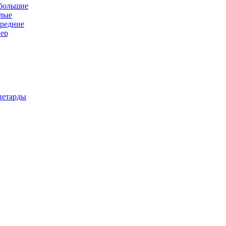
 большие
алые
средние
пер
петарды