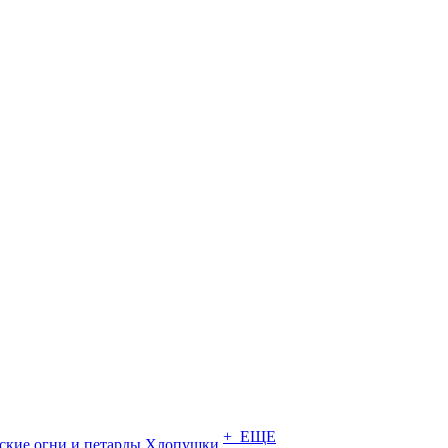
+ ЕЩЕ
ские огни и петарды
Хлопушки