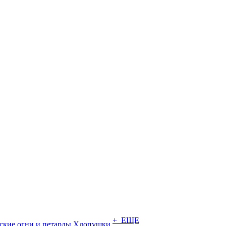
+ ЕЩЕ
ские огни и петарды
Хлопушки