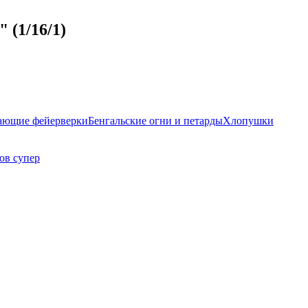
 (1/16/1)
ающие фейерверки
Бенгальские огни и петарды
Хлопушки
ов супер