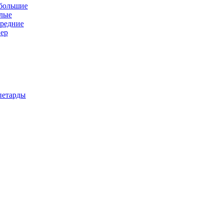
 большие
алые
средние
пер
петарды