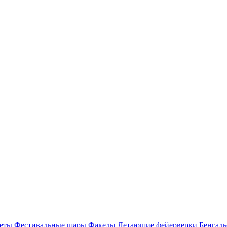
еты
Фестивальные шары
Факелы
Летающие фейерверки
Бенгаль