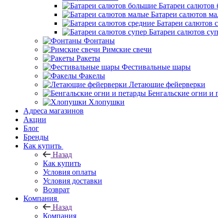
Батареи салютов
Батареи салютов м
Батареи салютов 
Батареи салютов су
Фонтаны
Римские свечи
Ракеты
Фестивальные шары
Факелы
Летающие фейерверки
Бенгальские огни и 
Хлопушки
Адреса магазинов
Акции
Блог
Бренды
Как купить
Назад
Как купить
Условия оплаты
Условия доставки
Возврат
Компания
Назад
Компания