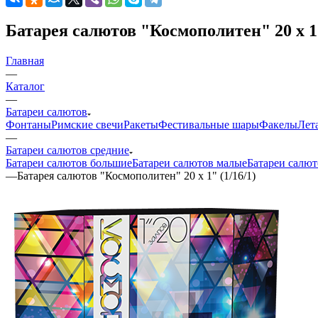
Батарея салютов "Космополитен" 20 х 1"
Главная
—
Каталог
—
Батареи салютов
Фонтаны
Римские свечи
Ракеты
Фестивальные шары
Факелы
Лет
—
Батареи салютов средние
Батареи салютов большие
Батареи салютов малые
Батареи салют
—
Батарея салютов "Космополитен" 20 х 1" (1/16/1)