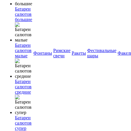
Батареи
салютов
большие
Батареи
салютов
Римские
Фестивальные
Фонтаны
Ракеты
Факел
малые
свечи
шары
Батареи
салютов
средние
Батареи
салютов
супер