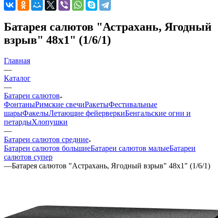
Батарея салютов "Астрахань, Ягодный
взрыв" 48х1" (1/6/1)
Главная
—
Каталог
—
Батареи салютов
Фонтаны
Римские свечи
Ракеты
Фестивальные
шары
Факелы
Летающие фейерверки
Бенгальские огни и
петарды
Хлопушки
—
Батареи салютов средние
Батареи салютов большие
Батареи салютов малые
Батареи
салютов супер
—
Батарея салютов "Астрахань, Ягодный взрыв" 48х1" (1/6/1)