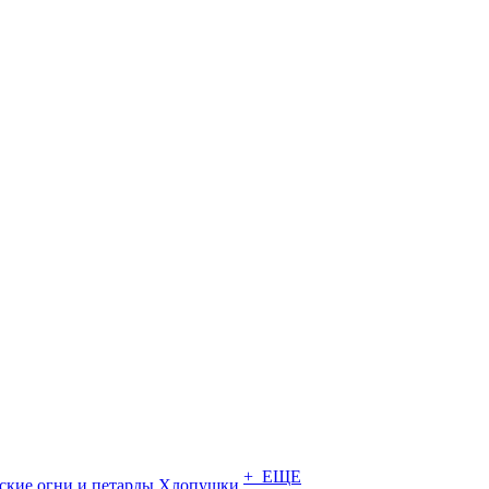
+ ЕЩЕ
ские огни и петарды
Хлопушки