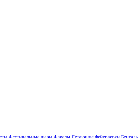
еты
Фестивальные шары
Факелы
Летающие фейерверки
Бенгаль