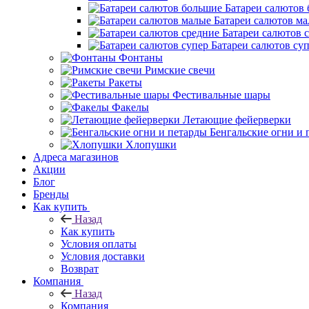
Батареи салютов
Батареи салютов м
Батареи салютов 
Батареи салютов су
Фонтаны
Римские свечи
Ракеты
Фестивальные шары
Факелы
Летающие фейерверки
Бенгальские огни и 
Хлопушки
Адреса магазинов
Акции
Блог
Бренды
Как купить
Назад
Как купить
Условия оплаты
Условия доставки
Возврат
Компания
Назад
Компания