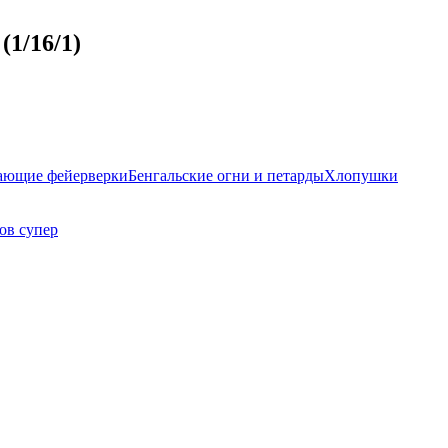
(1/16/1)
ающие фейерверки
Бенгальские огни и петарды
Хлопушки
ов супер