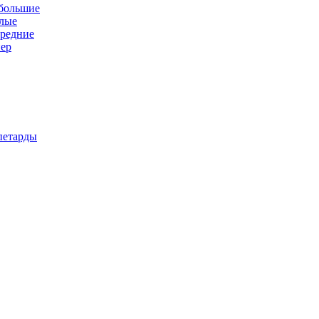
 большие
алые
средние
пер
петарды