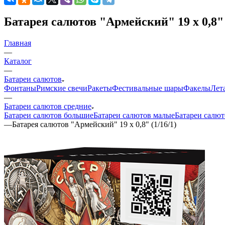
Батарея салютов "Армейский" 19 х 0,8" 
Главная
—
Каталог
—
Батареи салютов
Фонтаны
Римские свечи
Ракеты
Фестивальные шары
Факелы
Лет
—
Батареи салютов средние
Батареи салютов большие
Батареи салютов малые
Батареи салют
—
Батарея салютов "Армейский" 19 х 0,8" (1/16/1)