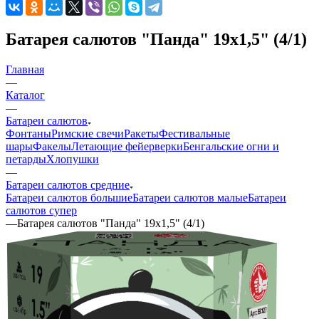
Батарея салютов "Панда" 19x1,5" (4/1)
Главная
—
Каталог
—
Батареи салютов
Фонтаны
Римские свечи
Ракеты
Фестивальные
шары
Факелы
Летающие фейерверки
Бенгальские огни и
петарды
Хлопушки
—
Батареи салютов средние
Батареи салютов большие
Батареи салютов малые
Батареи
салютов супер
—
Батарея салютов "Панда" 19x1,5" (4/1)