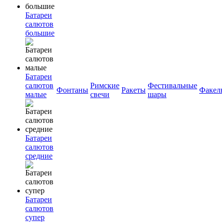
Батареи
салютов
большие
Батареи
салютов
Римские
Фестивальные
Фонтаны
Ракеты
Факел
малые
свечи
шары
Батареи
салютов
средние
Батареи
салютов
супер