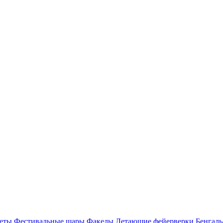
еты
Фестивальные шары
Факелы
Летающие фейерверки
Бенгаль