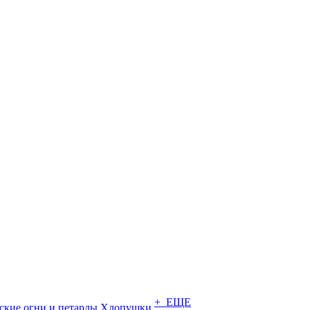
+ ЕЩЕ
ские огни и петарды
Хлопушки