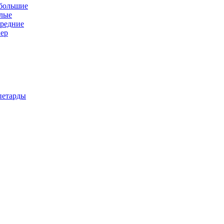
 большие
алые
средние
пер
петарды