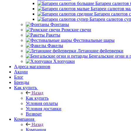
Батареи салютов
Батареи салютов м
Батареи салютов 
Батареи салютов су
Фонтаны
Римские свечи
Ракеты
Фестивальные шары
Факелы
Летающие фейерверки
Бенгальские огни и 
Хлопушки
Адреса магазинов
Акции
Блог
Бренды
Как купить
Назад
Как купить
Условия оплаты
Условия доставки
Возврат
Компания
Назад
Компания