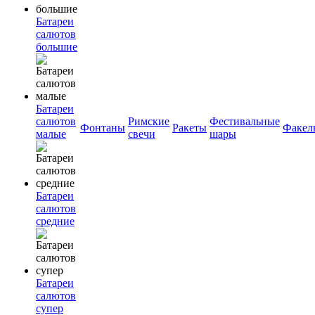
Батареи
салютов
большие
Батареи
салютов
Римские
Фестивальные
Фонтаны
Ракеты
Факел
малые
свечи
шары
Батареи
салютов
средние
Батареи
салютов
супер